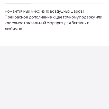
Романтичный микс из 10 воздушных шаров!
Присоединяйтесь к
Прекрасное дополнение к цветочному подарку или
бонусной программе
как самостоятельный сюрприз для близких и
любимых.
И получайте кэшбек с каждой
покупки 5% на дальнейшие
покупки
ПРИСОЕДИНИТЬСЯ
Мы тщательно подбираем композиции под
сезон, настроение и тренды флористики