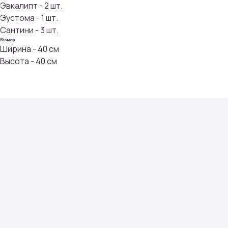
Эвкалипт - 2 шт.
Эустома - 1 шт.
Сантини - 3 шт.
Размер
Ширина - 40 см
Высота - 40 см
Присоединяйтесь к
бонусной программе
И получайте кэшбек с каждой
покупки 5% на дальнейшие
покупки
ПРИСОЕДИНИТЬСЯ