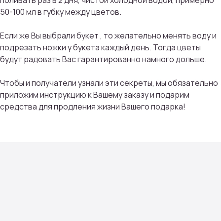
поливать раз в 2 дня, чистой холодной водой, примерно
50-100 мл в губку между цветов.
Если же Вы выбрали букет , то желательно менять воду и
ПРИСОЕДИНИТЬСЯ
подрезать ножки у букета каждый день. Тогда цветы
будут радовать Вас гарантированно намного дольше.
Мы тщательно подбираем композиции под
сезон, настроение и тренды флористики
Чтобы и получатели узнали эти секреты, мы обязательно
приложим инструкцию к Вашему заказу и подарим
средства для продления жизни Вашего подарка!
Контакты