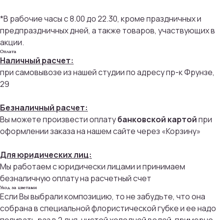
*В рабочие часы с 8.00 до 22.30, кроме праздничных и
предпраздничных дней, а также товаров, участвующих в
акции.
Оплата
Наличный расчет:
при самовывозе из нашей студии по адресу пр-к Фрунзе,
29
Безналичный расчет:
Вы можете произвести оплату
банковской картой
при
оформлении заказа на нашем сайте через «Корзину»
Для юридических лиц:
Присоединяйтесь к
Мы работаем с юридически лицами и принимаем
бонусной программе
безналичную оплату на расчетный счет
Уход за цветами
И получайте кэшбек с каждой
Если Вы выбрали композицию, то не забудьте, что она
покупки 5% на дальнейшие
собрана в специальной флористической губке и ее надо
покупки