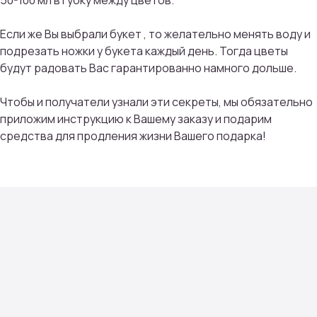
50-100 мл в губку между цветов.
Если же Вы выбрали букет , то желательно менять воду и
ПРИСОЕДИНИТЬСЯ
подрезать ножки у букета каждый день. Тогда цветы
будут радовать Вас гарантированно намного дольше.
Мы тщательно подбираем композиции под
сезон, настроение и тренды флористики
Чтобы и получатели узнали эти секреты, мы обязательно
приложим инструкцию к Вашему заказу и подарим
средства для продления жизни Вашего подарка!
Контакты