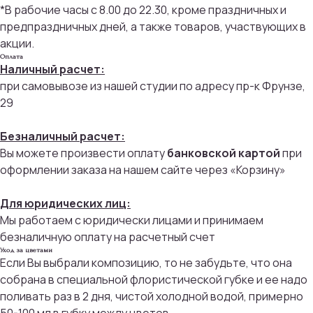
*В рабочие часы с 8.00 до 22.30, кроме праздничных и
предпраздничных дней, а также товаров, участвующих в
акции.
Оплата
Наличный расчет:
при самовывозе из нашей студии по адресу пр-к Фрунзе,
29
Безналичный расчет:
Вы можете произвести оплату
банковской картой
при
оформлении заказа на нашем сайте через «Корзину»
Для юридических лиц:
Присоединяйтесь к
Мы работаем с юридически лицами и принимаем
бонусной программе
безналичную оплату на расчетный счет
Уход за цветами
Если Вы выбрали композицию, то не забудьте, что она
И получайте кэшбек с каждой
покупки 5% на дальнейшие
собрана в специальной флористической губке и ее надо
покупки
поливать раз в 2 дня, чистой холодной водой, примерно