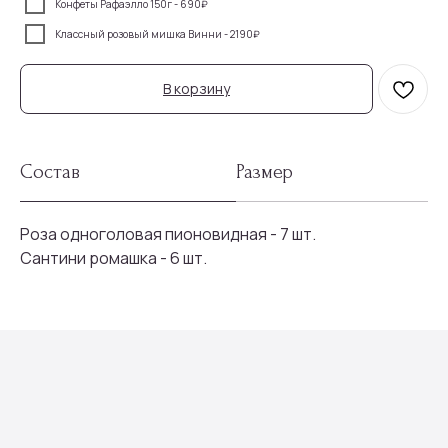
Конфеты Рафаэлло 150г - 690₽
Классный розовый мишка Винни - 2190₽
В корзину
Состав
Размер
Роза одноголовая пионовидная - 7 шт.
Сантини ромашка - 6 шт.
Присоединяйтесь к
бонусной программе
И получайте кэшбек с каждой
покупки 5% на дальнейшие
покупки