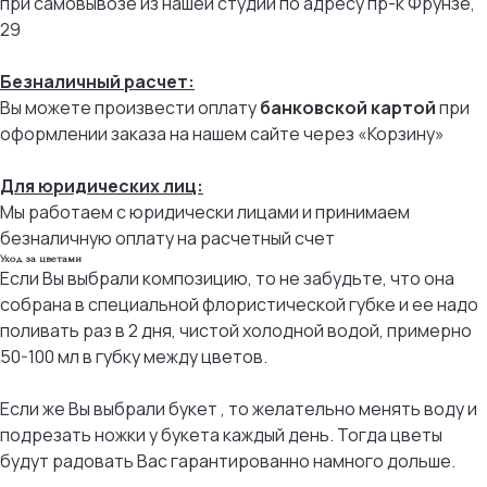
при самовывозе из нашей студии по адресу пр-к Фрунзе,
29
Безналичный расчет:
Вы можете произвести оплату
банковской картой
при
оформлении заказа на нашем сайте через «Корзину»
Для юридических лиц:
Мы работаем с юридически лицами и принимаем
безналичную оплату на расчетный счет
Присоединяйтесь к
Уход за цветами
бонусной программе
Если Вы выбрали композицию, то не забудьте, что она
собрана в специальной флористической губке и ее надо
И получайте кэшбек с каждой
поливать раз в 2 дня, чистой холодной водой, примерно
покупки 5% на дальнейшие
50-100 мл в губку между цветов.
покупки
Если же Вы выбрали букет , то желательно менять воду и
подрезать ножки у букета каждый день. Тогда цветы
ПРИСОЕДИНИТЬСЯ
будут радовать Вас гарантированно намного дольше.