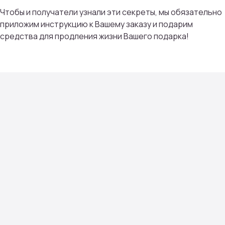
Чтобы и получатели узнали эти секреты, мы обязательно
Мы тщательно подбираем композиции под
приложим инструкцию к Вашему заказу и подарим
сезон, настроение и тренды флористики
средства для продления жизни Вашего подарка!
Контакты
проспект Фрунзе, 29
с 08:00 до 22:00
+7 (4852) 70-03-05
/
+7(920) 143-74-54