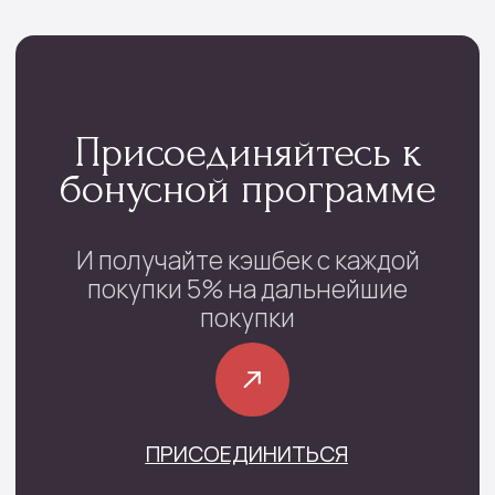
Каталог
Монобукеты
Цветы в коробке
Сборные букеты
Цветы в корзине
Цветы поштучно
Букеты невесты
Траурные цветы
Шары цифры
Подарочные наборы