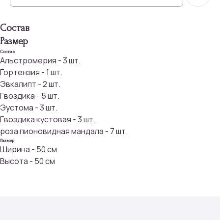
Состав
Размер
Состав
Альстромерия - 3 шт.
Гортензия - 1 шт.
Эвкалипт - 2 шт.
Гвоздика - 5 шт.
Эустома - 3 шт.
Гвоздика кустовая - 3 шт.
роза пионовидная мандала - 7 шт.
Размер
Ширина - 50 см
Высота - 50 см
Присоединяйтесь к
бонусной программе
И получайте кэшбек с каждой
покупки 5% на дальнейшие