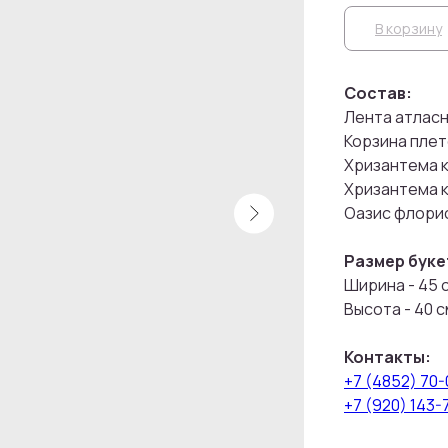
В корзину
Состав:
Лента атласна
Корзина плете
Хризантема к
Хризантема к
Оазис флорис
Размер буке
Ширина - 45 
Высота - 40 с
Контакты:
+7 (4852) 70
+7 (920) 143-