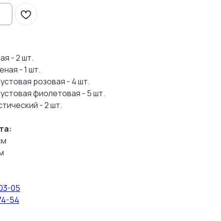
я - 2 шт.
ная - 1 шт.
устовая розовая - 4 шт.
устовая фиолетовая - 5 шт.
тический - 2 шт.
та:
см
м
-03-05
74-54