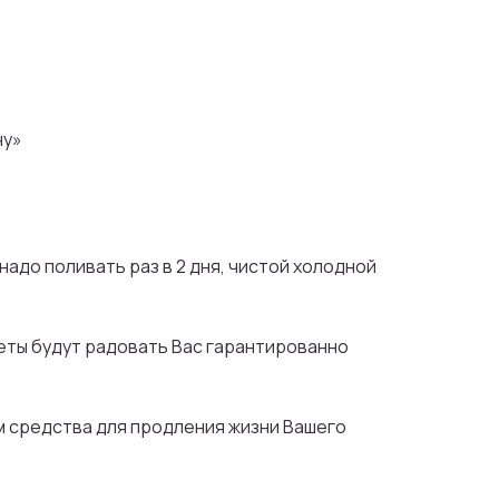
 к
мме
ну»
и 5%
надо поливать раз в 2 дня, чистой холодной
веты будут радовать Вас гарантированно
м средства для продления жизни Вашего