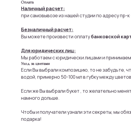
Оплата
Наличный расчет:
при самовывозе из нашей студии по адресу пр-к
Безналичный расчет:
Вы можете произвести оплату
банковской кар
Для юридических лиц:
Мы работаем с юридически лицами и принимаем
Уход за цветами
Если Вы выбрали композицию, то не забудьте, ч
водой, примерно 50-100 мл в губку между цветов
Если же Вы выбрали букет , то желательно меня
намного дольше.
Чтобы и получатели узнали эти секреты, мы об
подарка!