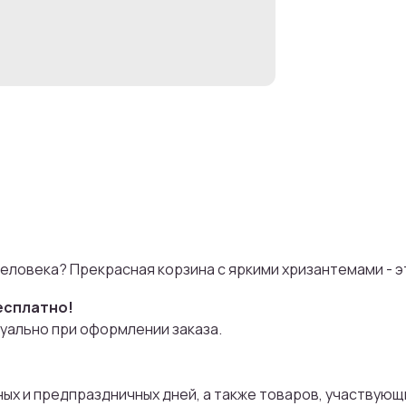
человека? Прекрасная корзина с яркими хризантемами - эт
есплатно!
уально при оформлении заказа.
чных и предпраздничных дней, а также товаров, участвующи