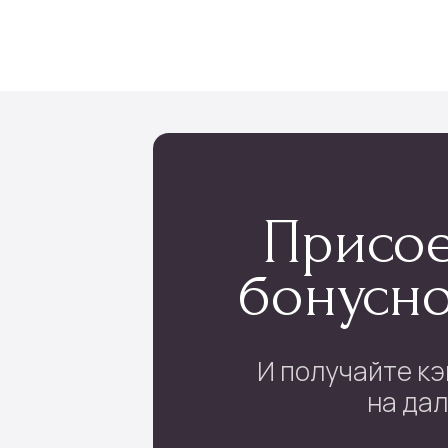
настроение и тренды флористики
лог
Инфо
укеты
Доставка и оплата
 в коробке
О нас
ые букеты
Отзывы
 в корзине
Контакты
ы шаров
Подписка