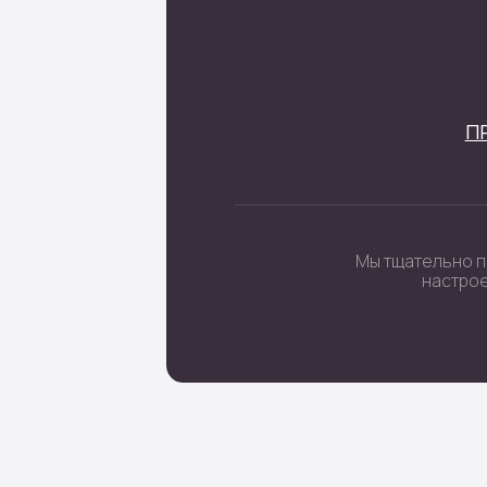
 поштучно
ы невесты
ные цветы
 цифры
очные наборы
Политика кон