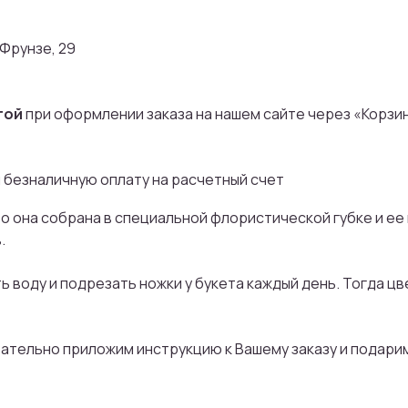
 Фрунзе, 29
Присоединяйтесь
бонусной програ
той
при оформлении заказа на нашем сайте через «Корзи
И получайте кэшбек с каждой покупк
 безналичную оплату на расчетный счет
на дальнейшие покупки
то она собрана в специальной флористической губке и ее 
.
ть воду и подрезать ножки у букета каждый день. Тогда ц
ПРИСОЕДИНИТЬСЯ
язательно приложим инструкцию к Вашему заказу и подари
Мы тщательно подбираем композиции под сезон,