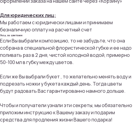
оформлении заказа на нашем сайте через «Корзину»
Для юридических лиц:
Мы работаем с юридически лицами и принимаем
безналичную оплату на расчетный счет
Уход за цветами
Присоединяйтесь к
Если Вы выбрали композицию, то не забудьте, что она
бонусной программе
собрана в специальной флористической губке и ее надо
поливать раз в 2 дня, чистой холодной водой, примерно
50-100 мл в губку между цветов.
И получайте кэшбек с каждой
покупки 5% на дальнейшие
покупки
Если же Вы выбрали букет , то желательно менять воду и
подрезать ножки у букета каждый день. Тогда цветы
будут радовать Вас гарантированно намного дольше.
ПРИСОЕДИНИТЬСЯ
Чтобы и получатели узнали эти секреты, мы обязательно
приложим инструкцию к Вашему заказу и подарим
средства для продления жизни Вашего подарка!
Мы тщательно подбираем композиции под
сезон, настроение и тренды флористики