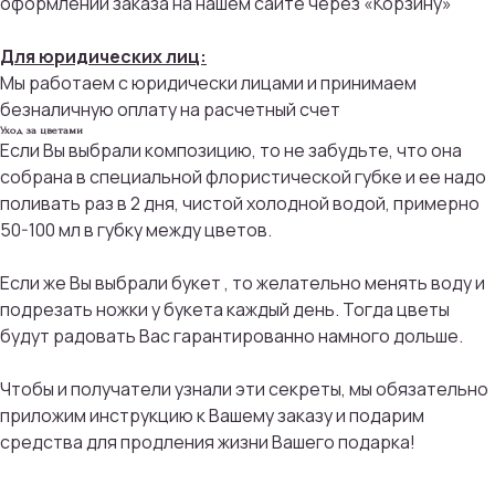
оформлении заказа на нашем сайте через «Корзину»
Для юридических лиц:
Мы работаем с юридически лицами и принимаем
безналичную оплату на расчетный счет
Уход за цветами
Присоединяйтесь к
Если Вы выбрали композицию, то не забудьте, что она
бонусной программе
собрана в специальной флористической губке и ее надо
поливать раз в 2 дня, чистой холодной водой, примерно
50-100 мл в губку между цветов.
И получайте кэшбек с каждой
покупки 5% на дальнейшие
покупки
Если же Вы выбрали букет , то желательно менять воду и
подрезать ножки у букета каждый день. Тогда цветы
будут радовать Вас гарантированно намного дольше.
ПРИСОЕДИНИТЬСЯ
Чтобы и получатели узнали эти секреты, мы обязательно
приложим инструкцию к Вашему заказу и подарим
средства для продления жизни Вашего подарка!
Мы тщательно подбираем композиции под
сезон, настроение и тренды флористики