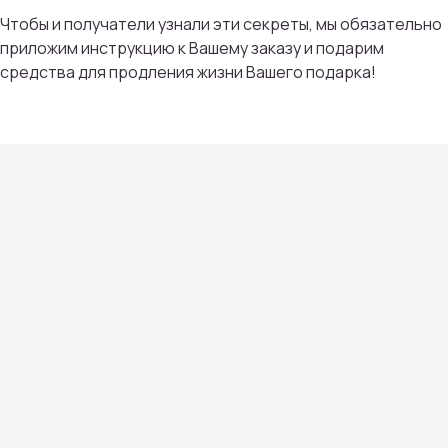
Чтобы и получатели узнали эти секреты, мы обязательно
Мы тщательно подбираем композиции под
приложим инструкцию к Вашему заказу и подарим
сезон, настроение и тренды флористики
средства для продления жизни Вашего подарка!
Контакты
проспект Фрунзе, 29
с 08:00 до 22:00
+7 (4852) 70-03-05
/
+7(920) 143-74-54