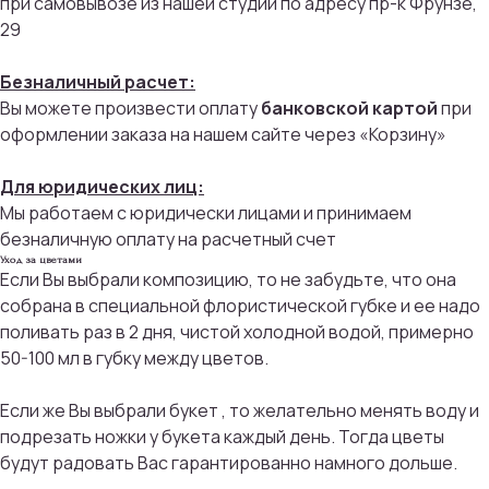
при самовывозе из нашей студии по адресу пр-к Фрунзе,
29
Безналичный расчет:
Вы можете произвести оплату
банковской картой
при
оформлении заказа на нашем сайте через «Корзину»
Для юридических лиц:
Мы работаем с юридически лицами и принимаем
безналичную оплату на расчетный счет
Присоединяйтесь к
Уход за цветами
бонусной программе
Если Вы выбрали композицию, то не забудьте, что она
собрана в специальной флористической губке и ее надо
И получайте кэшбек с каждой
поливать раз в 2 дня, чистой холодной водой, примерно
покупки 5% на дальнейшие
50-100 мл в губку между цветов.
покупки
Если же Вы выбрали букет , то желательно менять воду и
подрезать ножки у букета каждый день. Тогда цветы
ПРИСОЕДИНИТЬСЯ
будут радовать Вас гарантированно намного дольше.