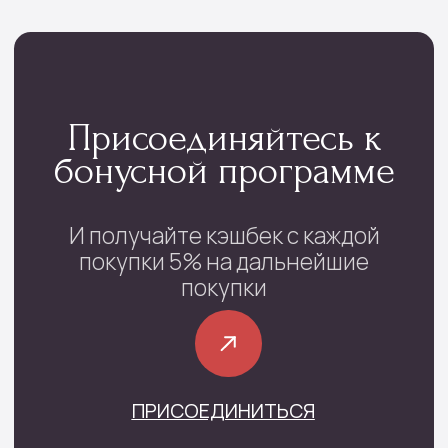
Каталог
Монобукеты
Цветы в коробке
Сборные букеты
Цветы в корзине
Цветы поштучно
Букеты невесты
Траурные цветы
Шары цифры
Подарочные наборы