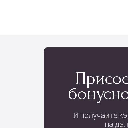
лог
Инфо
укеты
Доставка и оплата
 в коробке
О нас
ые букеты
Отзывы
 в корзине
Контакты
ы шаров
Подписка
 поштучно
ы невесты
ные цветы