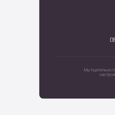
 цифры
очные наборы
Политика кон