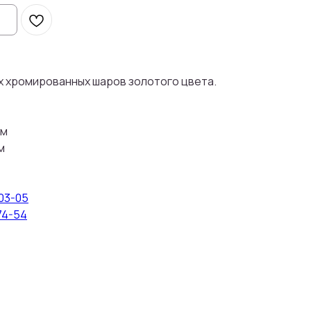
х хромированных шаров золотого цвета.
см
м
-03-05
74-54