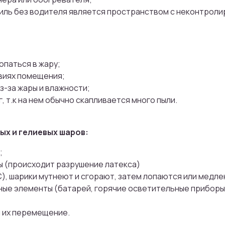
Присоединяйтесь
обиль без водителя является пространством с неконтрол
бонусной програ
И получайте кэшбек с каждой покупк
опаться в жару;
на дальнейшие покупки
виях помещения;
з-за жары и влажности;
, т.к на нем обычно скапливается много пыли.
х и гелиевых шаров:
ПРИСОЕДИНИТЬСЯ
;
ы (происходит разрушение латекса)
С), шарики мутнеют и сгорают, затем лопаются или медле
Мы тщательно подбираем композиции под сезон,
настроение и тренды флористики
льные элементы (батарей, горячие осветительные приборы
и их перемещение.