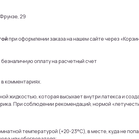
 Фрунзе, 29
той
при оформлении заказа на нашем сайте через «Корзи
 безналичную оплату на расчетный счет
о в комментариях.
ой жидкостью, которая высыхает внутри латекса и создае
рика. При соблюдении рекомендаций, нормой «летучести»
мнатной температурой (+20-23°С), в месте, куда не попа
нера или обогревателя;