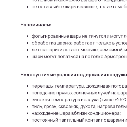
не оставляйте шары в машине, т.к. автом
Напоминаем:
фольгированные шары не тянутся и могут л
обработка шарика работает только в усло
летом шарики летают меньше, чем зимой, и
шары могут лопаться на потолке Армстронг
Недопустимые условия содержания воздушны
перепады температуры, дождливая погода
попадание прямых солнечных лучей на шар
высокая температура воздуха ( выше +25°
пыль, грязь, сквозняк, духота, нагревате
нахождение шара вблизи кондиционера;
постоянный тактильный контакт с шарами 