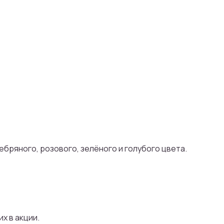
бряного, розового, зелёного и голубого цвета.
х в акции.