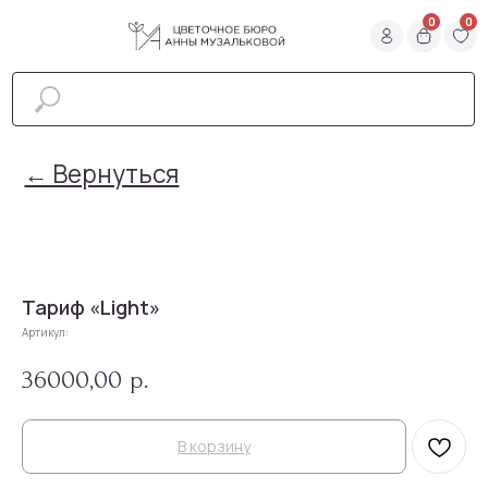
0
0
0
0
← Вернуться
Тариф «Light»
Артикул:
36000,00
р.
В корзину