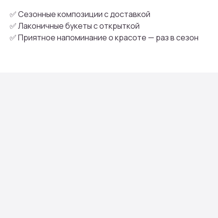
✅ Сезонные композиции с доставкой
✅ Лаконичные букеты с открыткой
✅ Приятное напоминание о красоте — раз в сезон
Присоединяйтесь к
бонусной программе
И получайте кэшбек с каждой
покупки 5% на дальнейшие
покупки