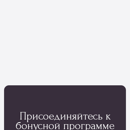
Мы тщательно подбираем композиции под
сезон, настроение и тренды флористики
Контакты
проспект Фрунзе, 29
с 08:00 до 22:00
+7 (4852) 70-03-05
/
+7(920) 143-74-54