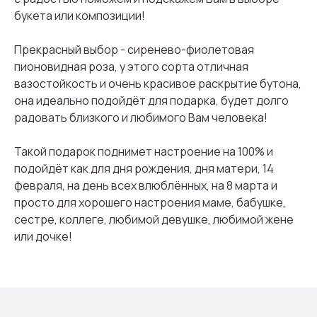
букета или композиции!
Прекрасный выбор - сиренево-фиолетовая
пионовидная роза, у этого сорта отличная
вазостойкость и очень красивое раскрытие бутона,
она идеально подойдёт для подарка, будет долго
радовать близкого и любимого Вам человека!
Такой подарок поднимет настроение на 100% и
Присоединяйтесь к
подойдёт как для дня рождения, дня матери, 14
бонусной программе
февраля, на день всех влюблённых, на 8 марта и
просто для хорошего настроения маме, бабушке,
И получайте кэшбек с каждой
покупки 5% на дальнейшие
сестре, коллеге, любимой девушке, любимой жене
покупки
или дочке!
ПРИСОЕДИНИТЬСЯ