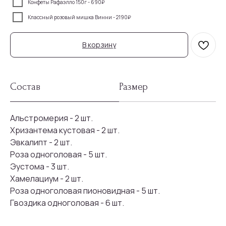
Конфеты Рафаэлло 150г - 690₽
Классный розовый мишка Винни - 2190₽
В корзину
Состав
Размер
Альстромерия - 2 шт.
Хризантема кустовая - 2 шт.
Эвкалипт - 2 шт.
Роза одноголовая - 5 шт.
Эустома - 3 шт.
Хамелациум - 2 шт.
Роза одноголовая пионовидная - 5 шт.
Присоединяйтесь к
Гвоздика одноголовая - 6 шт.
бонусной программе