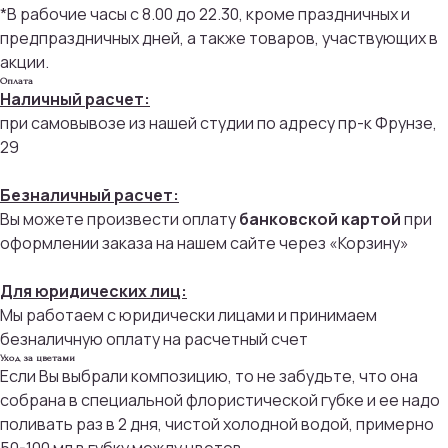
*В рабочие часы с 8.00 до 22.30, кроме праздничных и
предпраздничных дней, а также товаров, участвующих в
акции.
Оплата
Наличный расчет:
при самовывозе из нашей студии по адресу пр-к Фрунзе,
29
Безналичный расчет:
Вы можете произвести оплату
банковской картой
при
оформлении заказа на нашем сайте через «Корзину»
Для юридических лиц:
Присоединяйтесь к
Мы работаем с юридически лицами и принимаем
бонусной программе
безналичную оплату на расчетный счет
Уход за цветами
Если Вы выбрали композицию, то не забудьте, что она
И получайте кэшбек с каждой
покупки 5% на дальнейшие
собрана в специальной флористической губке и ее надо
покупки
поливать раз в 2 дня, чистой холодной водой, примерно