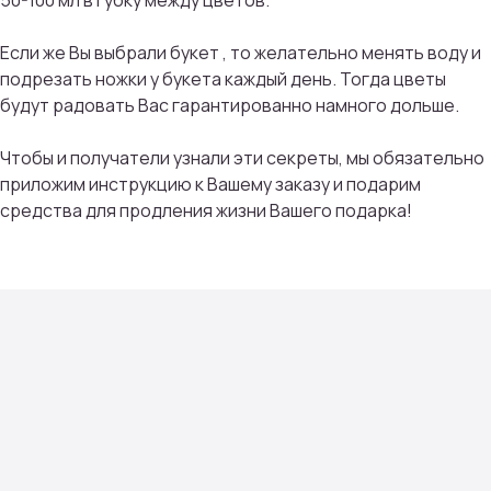
50-100 мл в губку между цветов.
Если же Вы выбрали букет , то желательно менять воду и
ПРИСОЕДИНИТЬСЯ
подрезать ножки у букета каждый день. Тогда цветы
будут радовать Вас гарантированно намного дольше.
Мы тщательно подбираем композиции под
сезон, настроение и тренды флористики
Чтобы и получатели узнали эти секреты, мы обязательно
приложим инструкцию к Вашему заказу и подарим
средства для продления жизни Вашего подарка!
Контакты