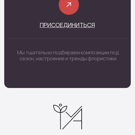
+7 (4852) 70-03-05
/
+7(920) 143-74-54
Каталог
Монобукеты
Цветы в коробке
Сборные букеты
Цветы в корзине
Цветы поштучно
Букеты невесты
Траурные цветы
Шары цифры
Подарочные наборы