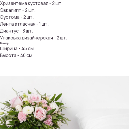
Хризантема кустовая - 2 шт.
Эвкалипт - 2 шт.
Эустома - 2 шт.
Лента атласная - 1 шт.
Диантус - 3 шт.
Упаковка дизайнерская - 2 шт.
Размер
Ширина - 45 см
Высота - 40 см
Присоединяйтесь к
бонусной программе
И получайте кэшбек с каждой
покупки 5% на дальнейшие
покупки
ПРИСОЕДИНИТЬСЯ