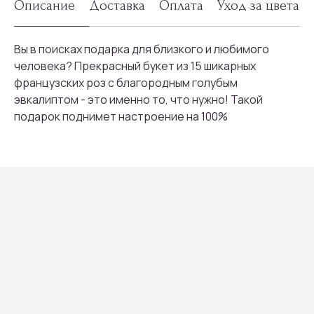
Описание
Доставка
Оплата
Уход за цветам
Вы в поисках подарка для близкого и любимого
человека? Прекрасный букет из 15 шикарных
Присоединяйтесь к
французских роз с благородным голубым
бонусной программе
эвкалиптом - это именно то, что нужно! Такой
подарок поднимет настроение на 100%
И получайте кэшбек с каждой
покупки 5% на дальнейшие
покупки
ПРИСОЕДИНИТЬСЯ
Мы тщательно подбираем композиции под
сезон, настроение и тренды флористики