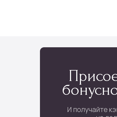
Мы тщательно подбираем композиции под сезон,
настроение и тренды флористики
лог
Инфо
укеты
Доставка и оплата
 в коробке
О нас
ые букеты
Отзывы
 в корзине
Контакты