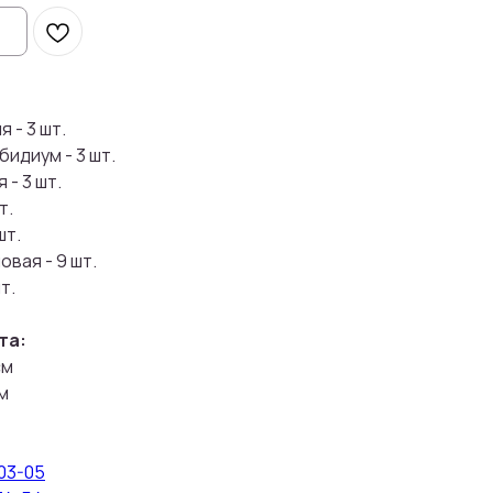
 - 3 шт.
идиум - 3 шт.
 - 3 шт.
т.
шт.
вая - 9 шт.
т.
та:
см
м
-03-05