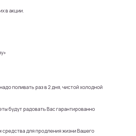
х в акции.
 к
мме
ну»
и 5%
надо поливать раз в 2 дня, чистой холодной
веты будут радовать Вас гарантированно
м средства для продления жизни Вашего