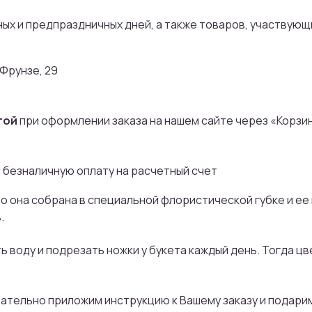
чных и предпраздничных дней, а также товаров, участвующи
 Фрунзе, 29
Присоединяйтесь
бонусной програ
той
при оформлении заказа на нашем сайте через «Корзи
И получайте кэшбек с каждой покупк
 безналичную оплату на расчетный счет
на дальнейшие покупки
то она собрана в специальной флористической губке и ее 
.
ть воду и подрезать ножки у букета каждый день. Тогда ц
ПРИСОЕДИНИТЬСЯ
язательно приложим инструкцию к Вашему заказу и подари