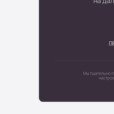
ы шаров
Подписка
 поштучно
ы невесты
ные цветы
 цифры
очные наборы
Политика кон