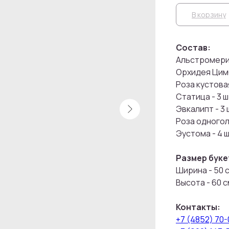
В корзину
Состав:
Альстромерия
Орхидея Цимб
Роза кустовая
Статица - 3 ш
Эвкалипт - 3 
Роза одноголо
Эустома - 4 ш
Размер буке
Ширина - 50 
Высота - 60 с
Контакты:
+7 (4852) 70