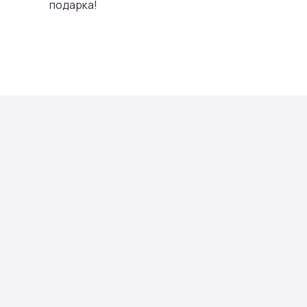
подарка!
Ката
Моноб
Цветы
Сборн
Цветы