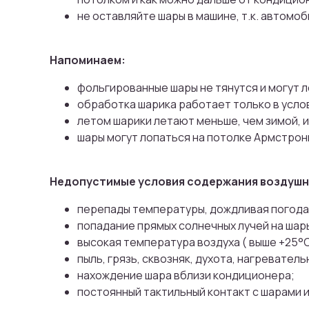
не оставляйте шары в машине, т.к. автом
Напоминаем:
фольгированные шары не тянутся и могут л
обработка шарика работает только в усло
летом шарики летают меньше, чем зимой, и
шары могут лопаться на потолке Армстронг
Недопустимые условия содержания воздушны
перепады температуры, дождливая погода
попадание прямых солнечных лучей на шар
высокая температура воздуха ( выше +25°
пыль, грязь, сквозняк, духота, нагревате
нахождение шара вблизи кондиционера;
постоянный тактильный контакт с шарами 