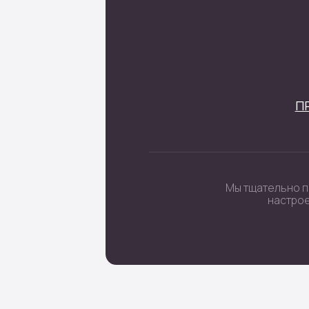
 цифры
очные наборы
Политика кон