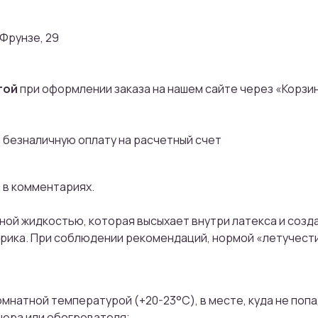
 Фрунзе, 29
той
при оформлении заказа на нашем сайте через «Корзи
 безналичную оплату на расчетный счет
о в комментариях.
ой жидкостью, которая высыхает внутри латекса и создае
рика. При соблюдении рекомендаций, нормой «летучести»
мнатной температурой (+20-23°С), в месте, куда не попа
нера или обогревателя;