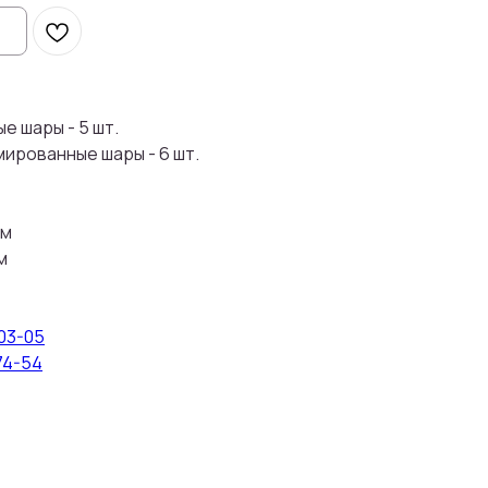
е шары - 5 шт.
ированные шары - 6 шт.
см
м
-03-05
74-54