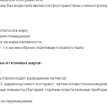
Присоединяйтесь
обиль без водителя является пространством с неконтрол
бонусной програ
И получайте кэшбек с каждой покупк
опаться в жару;
на дальнейшие покупки
виях помещения;
з-за жары и влажности;
, т.к на нем обычно скапливается много пыли.
х и гелиевых шаров:
ПРИСОЕДИНИТЬСЯ
;
ы (происходит разрушение латекса)
С), шарики мутнеют и сгорают, затем лопаются или медле
Мы тщательно подбираем композиции под сезон,
настроение и тренды флористики
льные элементы (батарей, горячие осветительные приборы
и их перемещение.