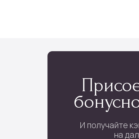
лог
Инфо
укеты
Доставка и оплата
 в коробке
О нас
ые букеты
Отзывы
 в корзине
Контакты
ы шаров
Подписка
 поштучно
ы невесты
ные цветы